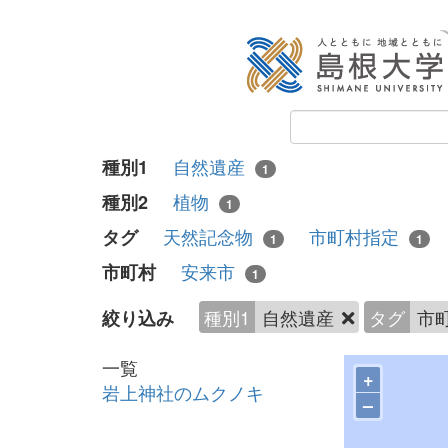
自然遺産
種別1
1
植物
種別2
1
天然記念物
市町村指定
タグ
1
1
安来市
市町村
1
種別1
自然遺産
タグ
市
絞り込み
一覧
+
岩上神社のムクノキ
–