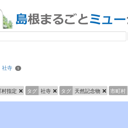
社寺
1
町村指定
タグ
社寺
タグ
天然記念物
市町村