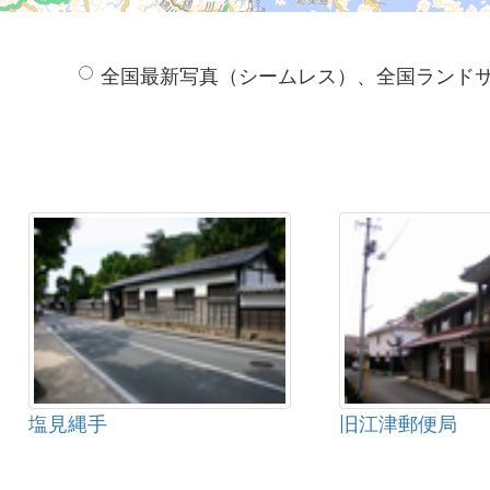
全国最新写真（シームレス）、全国ランド
塩見縄手
旧江津郵便局