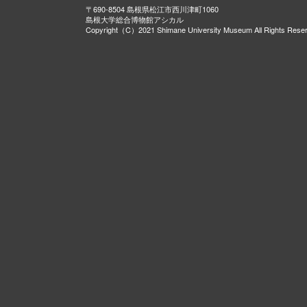
〒690-8504 島根県松江市西川津町1060
島根大学総合博物館アシカル
Copyright（C）2021 Shimane University Museum All Rights Rese