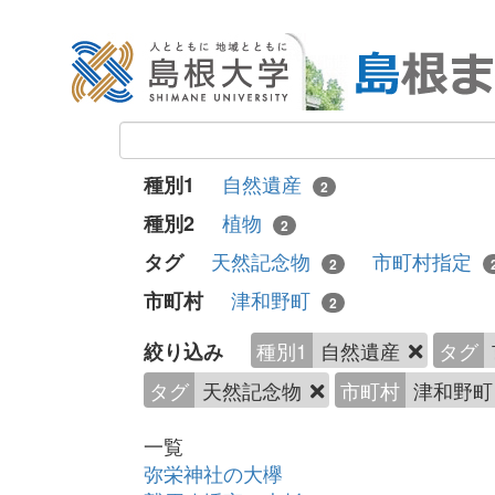
自然遺産
種別1
2
植物
種別2
2
天然記念物
市町村指定
タグ
2
津和野町
市町村
2
種別1
自然遺産
タグ
絞り込み
タグ
天然記念物
市町村
津和野
一覧
弥栄神社の大欅