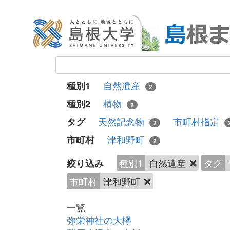
自然遺産
種別1
2
植物
種別2
2
天然記念物
市町村指定
タグ
2
津和野町
市町村
2
種別1
自然遺産
タグ
絞り込み
市町村
津和野町
一覧
弥栄神社の大欅