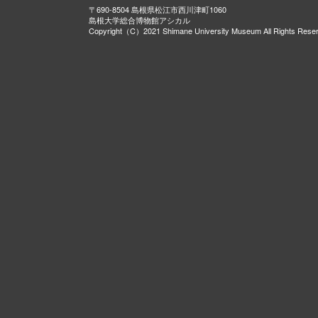
〒690-8504 島根県松江市西川津町1060
島根大学総合博物館アシカル
Copyright（C）2021 Shimane University Museum All Rights Rese