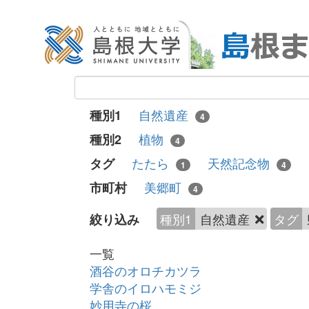
自然遺産
種別1
4
植物
種別2
4
たたら
天然記念物
タグ
1
4
美郷町
市町村
4
種別1
自然遺産
タグ
絞り込み
一覧
酒谷のオロチカツラ
学舎のイロハモミジ
妙用寺の桜