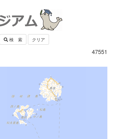
検 索
クリア
47551