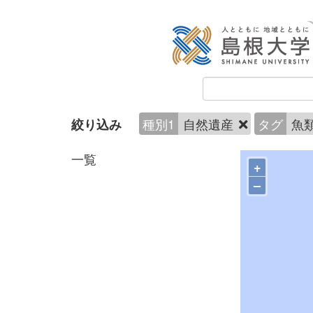
種別1
自然遺産
タグ
魚
絞り込み
一覧
+
–