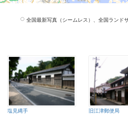
全国最新写真（シームレス）、全国ランド
塩見縄手
旧江津郵便局