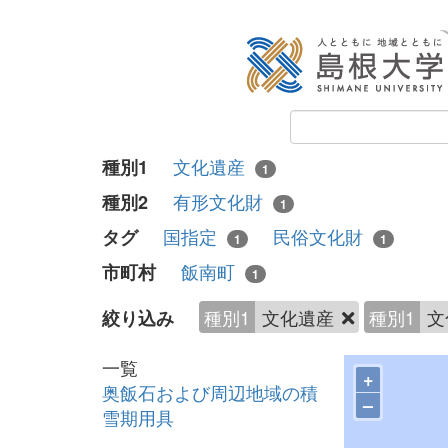
文化遺産
種別1
1
有形文化財
種別2
1
国指定
民俗文化財
タグ
1
1
飯南町
市町村
1
種別1
文化遺産
種別1
文
絞り込み
一覧
+
奥飯石および周辺地域の積
–
雪期用具