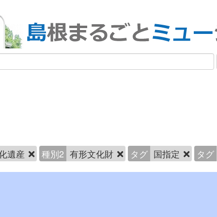
化遺産
種別2
有形文化財
タグ
国指定
タグ