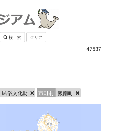
検 索
クリア
47537
民俗文化財
市町村
飯南町