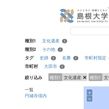
文化遺産
種別1
1
その他
種別2
1
史跡
名勝
市町村指定
タグ
1
1
大田市
市町村
1
種別1
文化遺産
種別1
文
絞り込み
一覧
+
円城寺境内
–