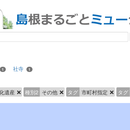
社寺
1
1
化遺産
種別2
その他
タグ
市町村指定
タグ