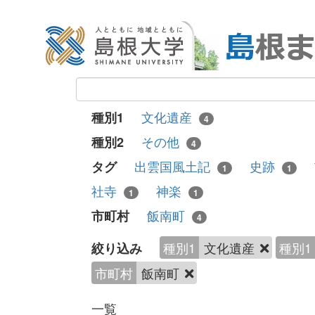
文化遺産
種別1
4
その他
種別2
4
出雲国風土記
史跡
タグ
1
1
社寺
神楽
1
1
飯南町
市町村
4
種別1
文化遺産
種別1
絞り込み
市町村
飯南町
一覧