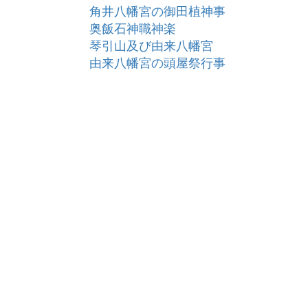
角井八幡宮の御田植神事
奥飯石神職神楽
琴引山及び由来八幡宮
由来八幡宮の頭屋祭行事