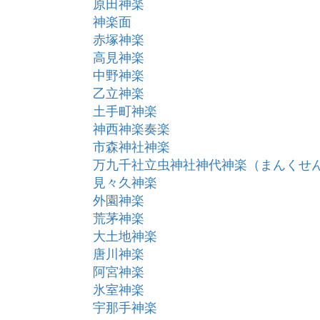
原田神楽
神楽面
赤塚神楽
高見神楽
中野神楽
乙立神楽
土手町神楽
神西神楽奏楽
市森神社神楽
万九千社立虫神社神代神楽（まんくせ
見々久神楽
外園神楽
荒茅神楽
大土地神楽
唐川神楽
阿宮神楽
氷室神楽
宇那手神楽