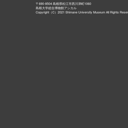
〒690-8504 島根県松江市西川津町1060
島根大学総合博物館アシカル
Copyright（C）2021 Shimane University Museum All Rights Rese