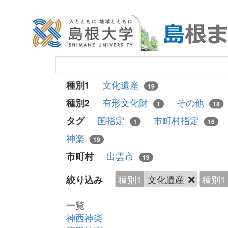
文化遺産
種別1
19
有形文化財
その他
種別2
1
18
国指定
市町村指定
タグ
1
16
神楽
19
出雲市
市町村
19
種別1
文化遺産
種別1
絞り込み
一覧
神西神楽