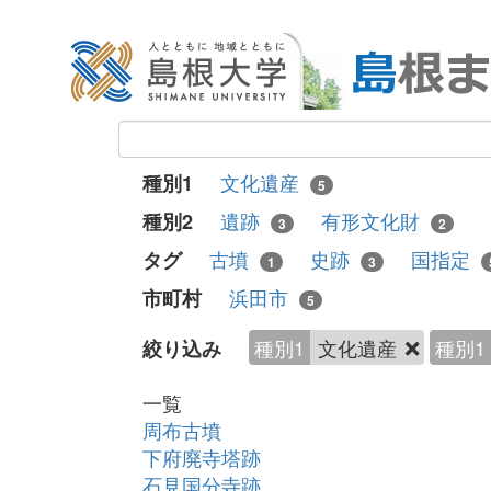
文化遺産
種別1
5
遺跡
有形文化財
種別2
3
2
古墳
史跡
国指定
タグ
1
3
浜田市
市町村
5
種別1
文化遺産
種別1
絞り込み
一覧
周布古墳
下府廃寺塔跡
石見国分寺跡