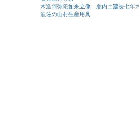
木造阿弥陀如来立像 胎内ニ建長七年
波佐の山村生産用具