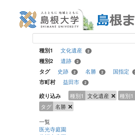
文化遺産
種別1
2
遺跡
種別2
2
史跡
名勝
国指定
タグ
2
2
益田市
市町村
2
種別1
文化遺産
種別1
絞り込み
タグ
名勝
一覧
医光寺庭園