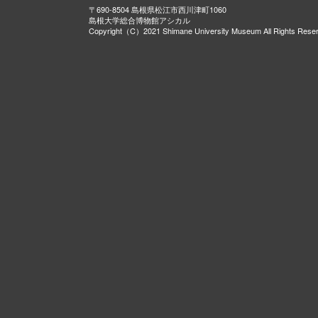
〒690-8504 島根県松江市西川津町1060
島根大学総合博物館アシカル
Copyright（C）2021 Shimane University Museum All Rights Rese