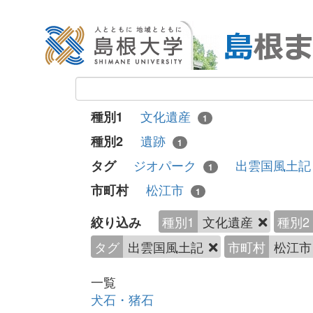
文化遺産
種別1
1
遺跡
種別2
1
ジオパーク
出雲国風土
タグ
1
松江市
市町村
1
種別1
文化遺産
種別2
絞り込み
タグ
出雲国風土記
市町村
松江
一覧
犬石・猪石