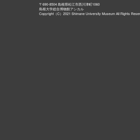
〒690-8504 島根県松江市西川津町1060
島根大学総合博物館アシカル
Copyright（C）2021 Shimane University Museum All Rights Rese