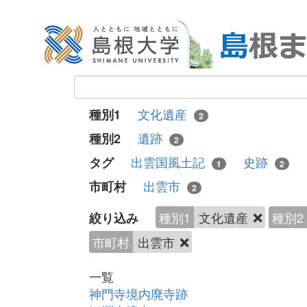
文化遺産
種別1
2
遺跡
種別2
2
出雲国風土記
史跡
タグ
1
2
出雲市
市町村
2
種別1
文化遺産
種別2
絞り込み
市町村
出雲市
一覧
神門寺境内廃寺跡