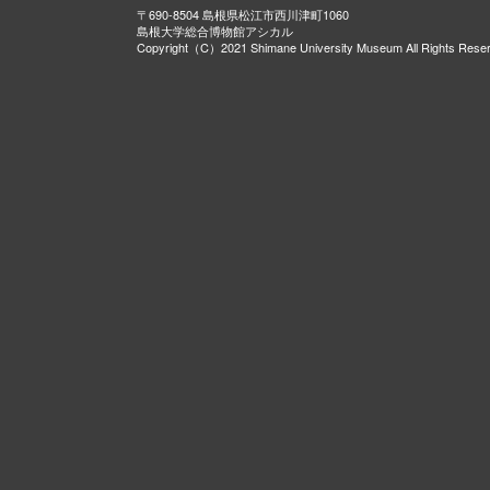
〒690-8504 島根県松江市西川津町1060
島根大学総合博物館アシカル
Copyright（C）2021 Shimane University Museum All Rights Rese