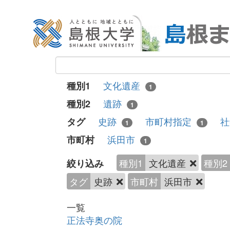
文化遺産
種別1
1
遺跡
種別2
1
史跡
市町村指定
タグ
1
1
浜田市
市町村
1
種別1
文化遺産
種別2
絞り込み
タグ
史跡
市町村
浜田市
一覧
正法寺奥の院