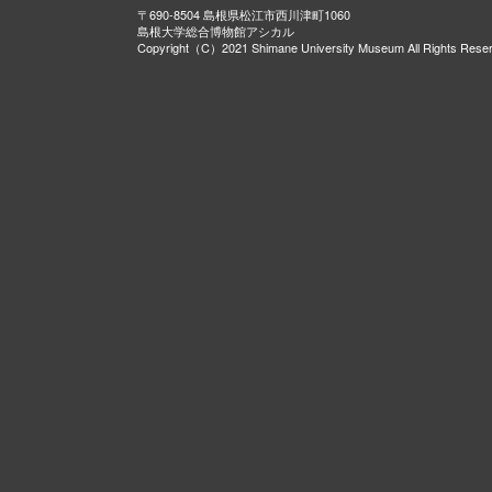
〒690-8504 島根県松江市西川津町1060
島根大学総合博物館アシカル
Copyright（C）2021 Shimane University Museum All Rights Rese