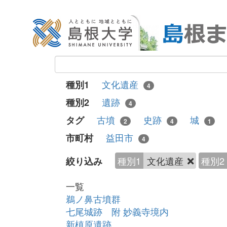
文化遺産
種別1
4
遺跡
種別2
4
古墳
史跡
城
タグ
2
4
1
益田市
市町村
4
種別1
文化遺産
種別2
絞り込み
一覧
鵜ノ鼻古墳群
七尾城跡 附 妙義寺境内
新槙原遺跡