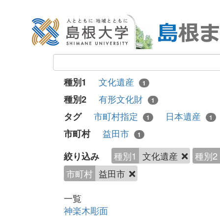
文化遺産
種別1
1
有形文化財
種別2
1
市町村指定
日本遺産
タグ
1
1
益田市
市町村
1
種別1
文化遺産
種別2
絞り込み
市町村
益田市
一覧
神楽木彫面