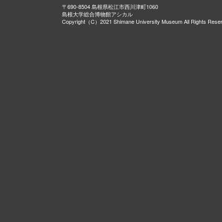
〒690-8504 島根県松江市西川津町1060
島根大学総合博物館アシカル
Copyright（C）2021 Shimane University Museum All Rights Rese