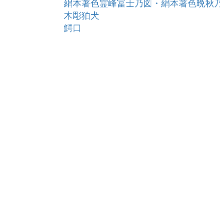
絹本著色霊峰冨士乃図・絹本著色晩秋
木彫狛犬
鰐口