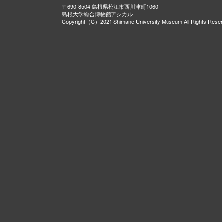
〒690-8504 島根県松江市西川津町1060
島根大学総合博物館アシカル
Copyright（C）2021 Shimane University Museum All Rights Rese