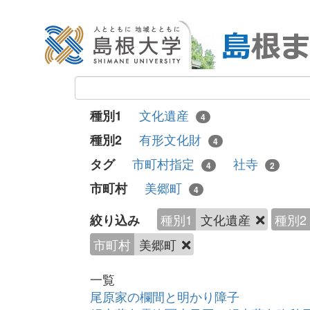
文化遺産
種別1
4
有形文化財
種別2
4
市町村指定
社寺
タグ
4
2
美郷町
市町村
4
種別1
文化遺産
種別2
絞り込み
市町村
美郷町
一覧
尾原家の欄間と明かり障子