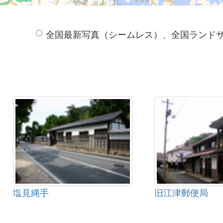
全国最新写真（シームレス）、全国ランド
塩見縄手
旧江津郵便局