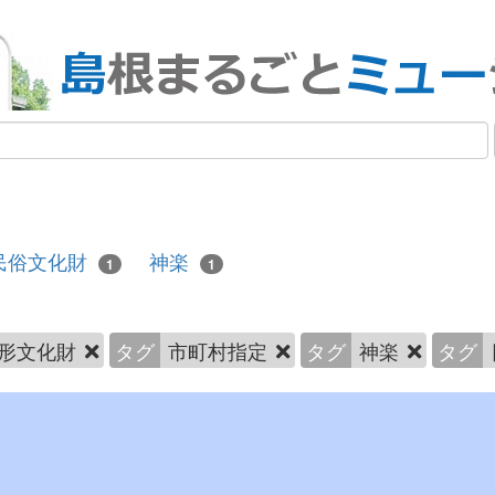
民俗文化財
神楽
1
1
形文化財
タグ
市町村指定
タグ
神楽
タグ