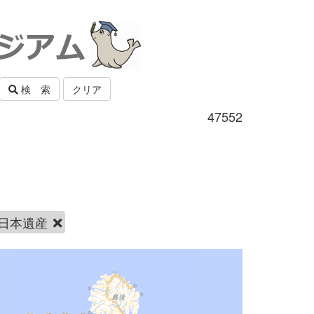
検 索
クリア
47552
日本遺産