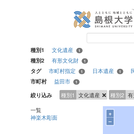
文化遺産
種別1
1
有形文化財
種別2
1
市町村指定
日本遺産
タグ
1
1
益田市
市町村
1
種別1
文化遺産
種別2
有
絞り込み
一覧
+
神楽木彫面
–