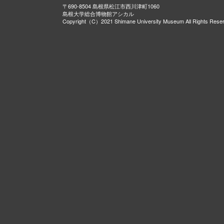
〒690-8504 島根県松江市西川津町1060
島根大学総合博物館アシカル
Copyright（C）2021 Shimane University Museum All Rights Rese