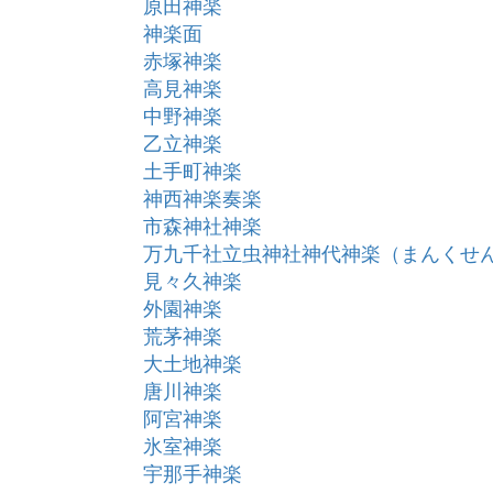
原田神楽
神楽面
赤塚神楽
高見神楽
中野神楽
乙立神楽
土手町神楽
神西神楽奏楽
市森神社神楽
万九千社立虫神社神代神楽（まんくせ
見々久神楽
外園神楽
荒茅神楽
大土地神楽
唐川神楽
阿宮神楽
氷室神楽
宇那手神楽