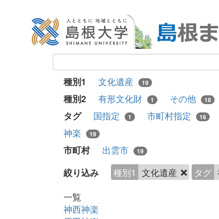
文化遺産
種別1
19
有形文化財
その他
種別2
1
18
国指定
市町村指定
タグ
1
16
神楽
19
出雲市
市町村
19
種別1
文化遺産
タグ
絞り込み
一覧
神西神楽