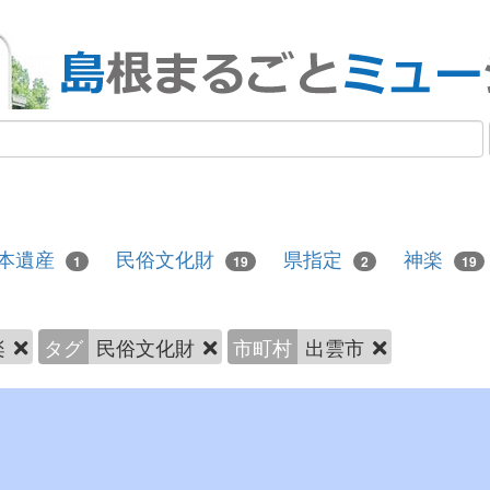
本遺産
民俗文化財
県指定
神楽
1
19
2
19
楽
タグ
民俗文化財
市町村
出雲市