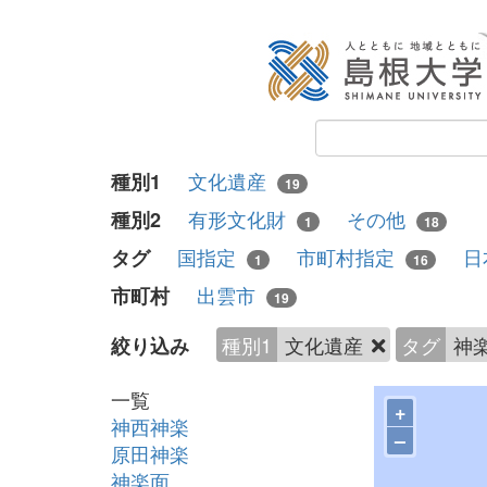
文化遺産
種別1
19
有形文化財
その他
種別2
1
18
国指定
市町村指定
日
タグ
1
16
出雲市
市町村
19
種別1
文化遺産
タグ
神
絞り込み
一覧
+
神西神楽
–
原田神楽
神楽面