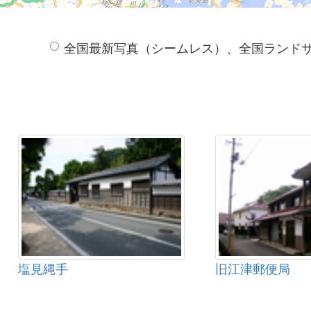
全国最新写真（シームレス）、全国ランド
塩見縄手
旧江津郵便局