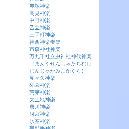
赤塚神楽
高見神楽
中野神楽
乙立神楽
土手町神楽
神西神楽奏楽
市森神社神楽
万九千社立虫神社神代神楽
（まんくせんしゃたちむし
じんじゃかみよかぐら）
見々久神楽
外園神楽
荒茅神楽
大土地神楽
唐川神楽
阿宮神楽
氷室神楽
宇那手神楽