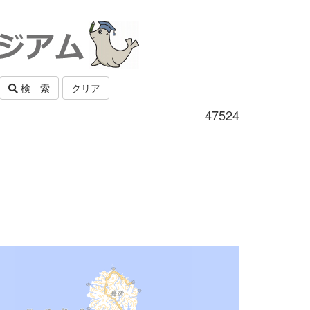
検 索
クリア
47524