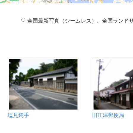
全国最新写真（シームレス）、全国ランド
塩見縄手
旧江津郵便局