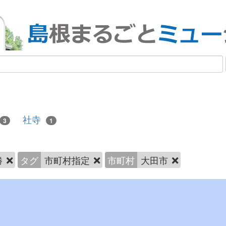
社寺
3
1
勝
タグ
市町村指定
市町村
大田市