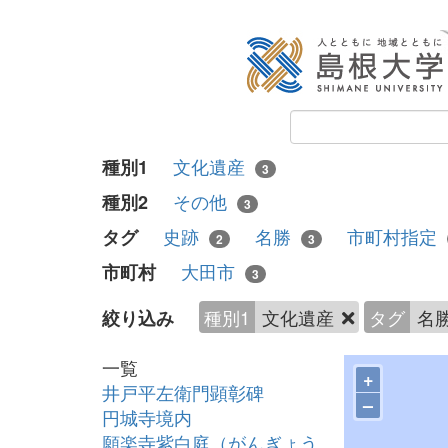
文化遺産
種別1
3
その他
種別2
3
史跡
名勝
市町村指定
タグ
2
3
大田市
市町村
3
種別1
文化遺産
タグ
名
絞り込み
一覧
+
井戸平左衛門顕彰碑
–
円城寺境内
願楽寺紫白庭（がんぎょう