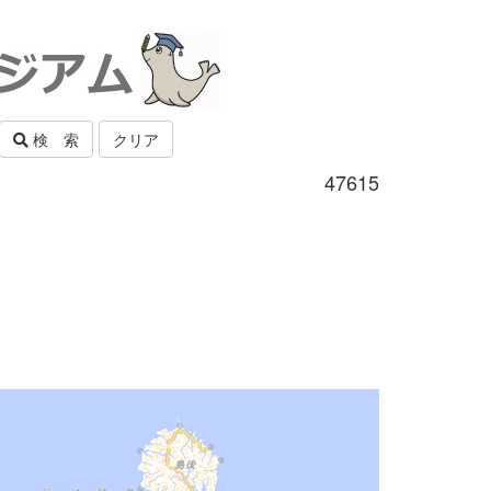
検 索
クリア
47615