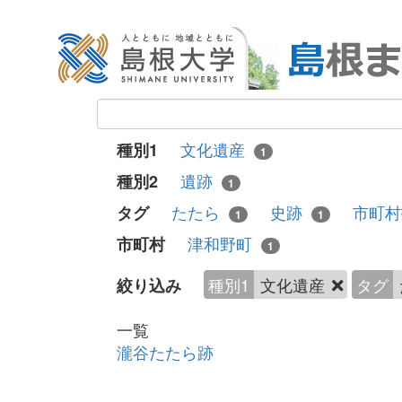
文化遺産
種別1
1
遺跡
種別2
1
たたら
史跡
市町
タグ
1
1
津和野町
市町村
1
種別1
文化遺産
タグ
絞り込み
一覧
瀧谷たたら跡