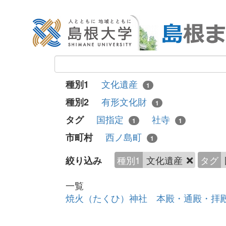
文化遺産
種別1
1
有形文化財
種別2
1
国指定
社寺
タグ
1
1
西ノ島町
市町村
1
種別1
文化遺産
タグ
絞り込み
一覧
焼火（たくひ）神社 本殿・通殿・拝