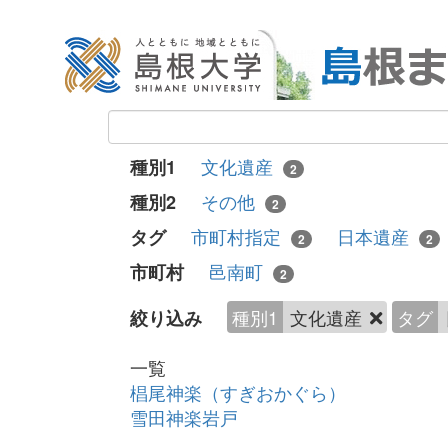
文化遺産
種別1
2
その他
種別2
2
市町村指定
日本遺産
タグ
2
2
邑南町
市町村
2
種別1
文化遺産
タグ
絞り込み
一覧
椙尾神楽（すぎおかぐら）
雪田神楽岩戸