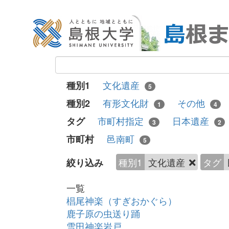
文化遺産
種別1
5
有形文化財
その他
種別2
1
4
市町村指定
日本遺産
タグ
3
2
邑南町
市町村
5
種別1
文化遺産
タグ
絞り込み
一覧
椙尾神楽（すぎおかぐら）
鹿子原の虫送り踊
雪田神楽岩戸