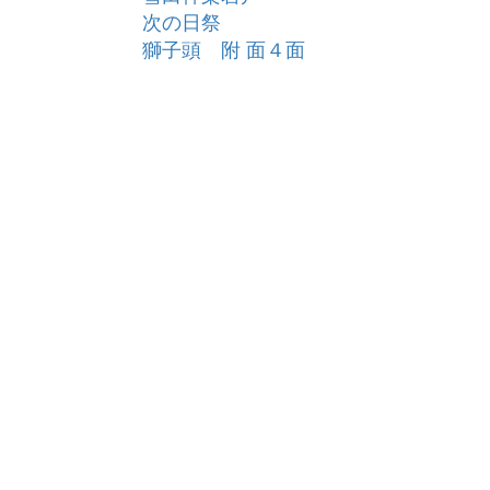
次の日祭
獅子頭 附 面４面