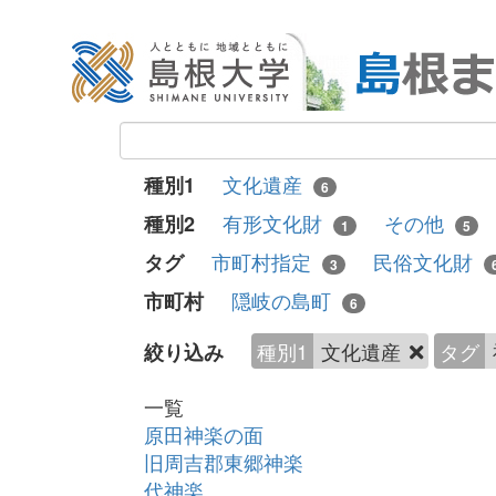
文化遺産
種別1
6
有形文化財
その他
種別2
1
5
市町村指定
民俗文化財
タグ
3
隠岐の島町
市町村
6
種別1
文化遺産
タグ
絞り込み
一覧
原田神楽の面
旧周吉郡東郷神楽
代神楽