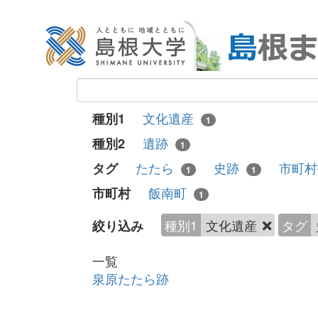
文化遺産
種別1
1
遺跡
種別2
1
たたら
史跡
市町
タグ
1
1
飯南町
市町村
1
種別1
文化遺産
タグ
絞り込み
一覧
泉原たたら跡