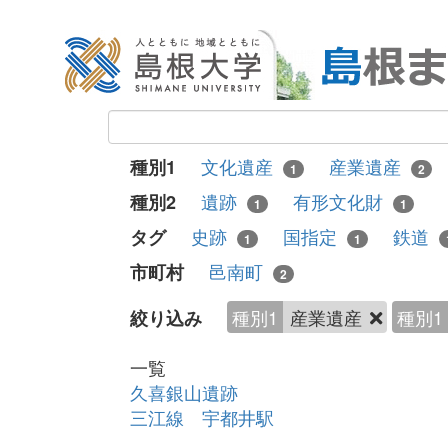
文化遺産
産業遺産
種別1
1
2
遺跡
有形文化財
種別2
1
1
史跡
国指定
鉄道
タグ
1
1
邑南町
市町村
2
種別1
産業遺産
種別1
絞り込み
一覧
久喜銀山遺跡
三江線 宇都井駅