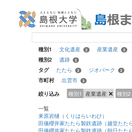
文化遺産
産業遺産
種別1
2
3
遺跡
種別2
3
たたら
ジオパーク
タグ
2
2
出雲市
市町村
3
種別1
産業遺産
種別2
絞り込み
一覧
来原岩樋（くりはらいわひ）
田儀櫻井家たたら製鉄遺跡（越堂たた
田儀櫻井家たたら製鉄遺跡（朝日たた