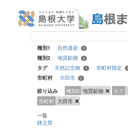
自然遺産
種別1
1
地質鉱物
種別2
1
天然記念物
市町村指定
タグ
1
大田市
市町村
1
種別2
地質鉱物
タグ
絞り込み
市町村
大田市
一覧
静之窟