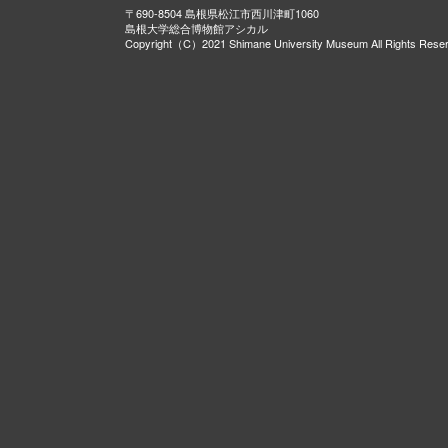
〒690-8504 島根県松江市西川津町1060
島根大学総合博物館アシカル
Copyright（C）2021 Shimane University Museum All Rights Rese