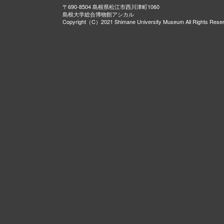
〒690-8504 島根県松江市西川津町1060
島根大学総合博物館アシカル
Copyright（C）2021 Shimane University Museum All Rights Rese