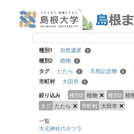
自然遺産
種別1
1
植物
種別2
1
たたら
天然記念物
タグ
1
1
大田市
市町村
1
種別2
植物
種別2
植
絞り込み
タグ
たたら
市町村
大田市
一覧
大元神社のカツラ