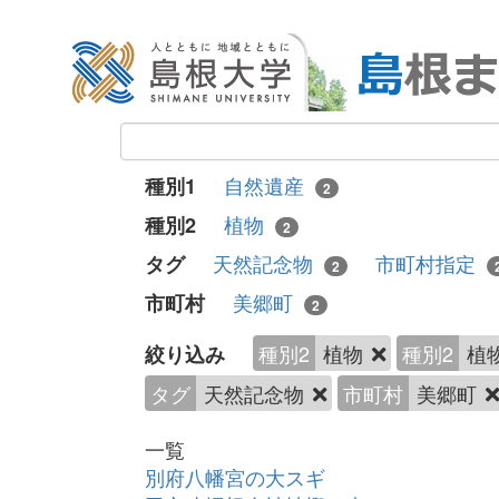
自然遺産
種別1
2
植物
種別2
2
天然記念物
市町村指定
タグ
2
美郷町
市町村
2
種別2
植物
種別2
植
絞り込み
タグ
天然記念物
市町村
美郷町
一覧
別府八幡宮の大スギ