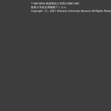
〒690-8504 島根県松江市西川津町1060
島根大学総合博物館アシカル
Copyright（C）2021 Shimane University Museum All Rights Rese