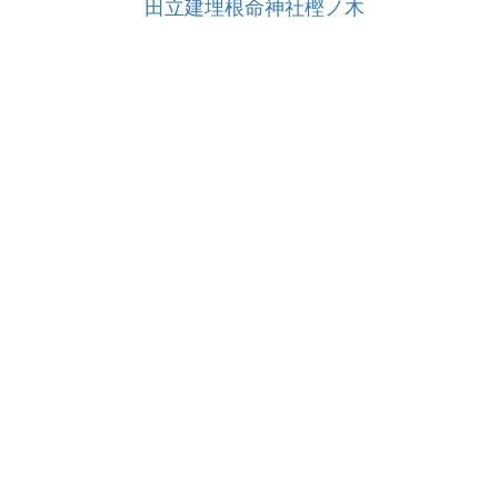
田立建埋根命神社樫ノ木