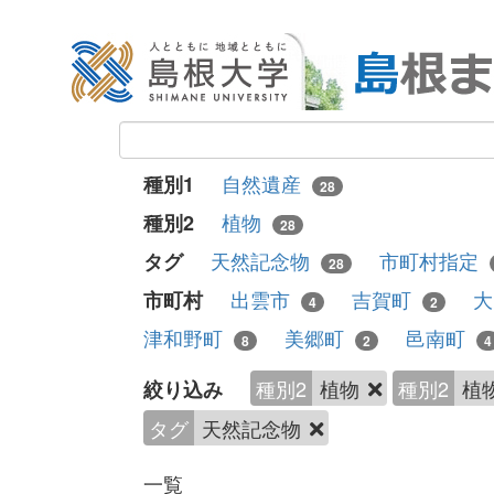
自然遺産
種別1
28
植物
種別2
28
天然記念物
市町村指定
タグ
28
出雲市
吉賀町
市町村
4
2
津和野町
美郷町
邑南町
8
2
4
種別2
植物
種別2
植
絞り込み
タグ
天然記念物
一覧