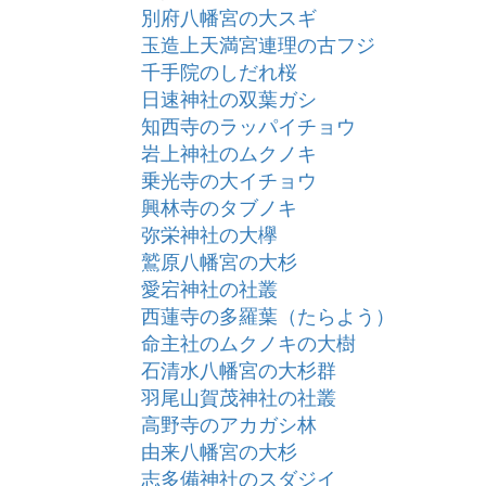
別府八幡宮の大スギ
玉造上天満宮連理の古フジ
千手院のしだれ桜
日速神社の双葉ガシ
知西寺のラッパイチョウ
岩上神社のムクノキ
乗光寺の大イチョウ
興林寺のタブノキ
弥栄神社の大欅
鷲原八幡宮の大杉
愛宕神社の社叢
西蓮寺の多羅葉（たらよう）
命主社のムクノキの大樹
石清水八幡宮の大杉群
羽尾山賀茂神社の社叢
高野寺のアカガシ林
由来八幡宮の大杉
志多備神社のスダジイ