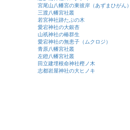
宮尾山八幡宮の東彼岸（あずまひがん
三渡八幡宮社叢
若宮神社跡たぶの木
愛宕神社の大銀杏
山祇神社の椿群生
愛宕神社の無患子（ムクロジ）
青原八幡宮社叢
左鐙八幡宮社叢
田立建埋根命神社樫ノ木
志都岩屋神社の大ヒノキ