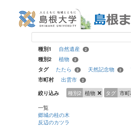
自然遺産
種別1
2
植物
種別2
2
たたら
天然記念物
タグ
2
2
出雲市
市町村
2
種別2
植物
タグ
市町
絞り込み
一覧
郷城の桂の木
反辺のカツラ