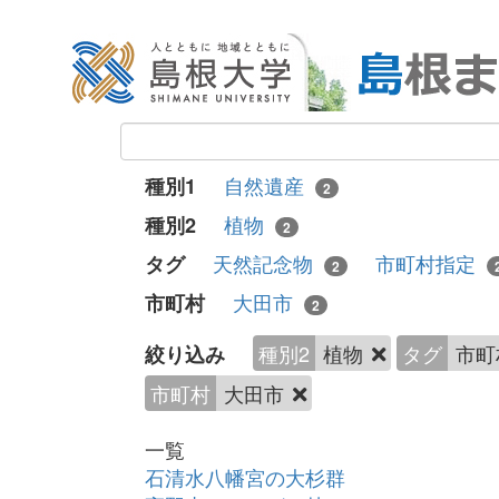
自然遺産
種別1
2
植物
種別2
2
天然記念物
市町村指定
タグ
2
大田市
市町村
2
種別2
植物
タグ
市町
絞り込み
市町村
大田市
一覧
石清水八幡宮の大杉群