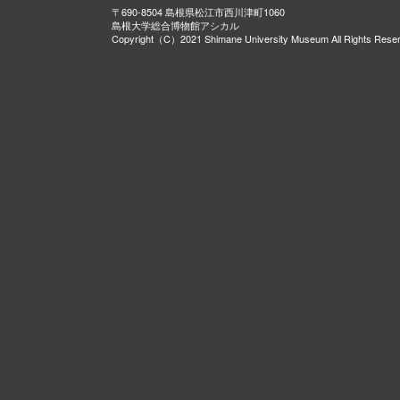
〒690-8504 島根県松江市西川津町1060
島根大学総合博物館アシカル
Copyright（C）2021 Shimane University Museum All Rights Rese