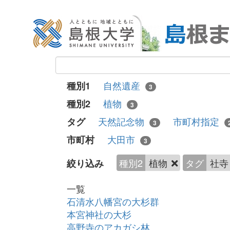
自然遺産
種別1
3
植物
種別2
3
天然記念物
市町村指定
タグ
3
大田市
市町村
3
種別2
植物
タグ
社
絞り込み
一覧
石清水八幡宮の大杉群
本宮神社の大杉
高野寺のアカガシ林