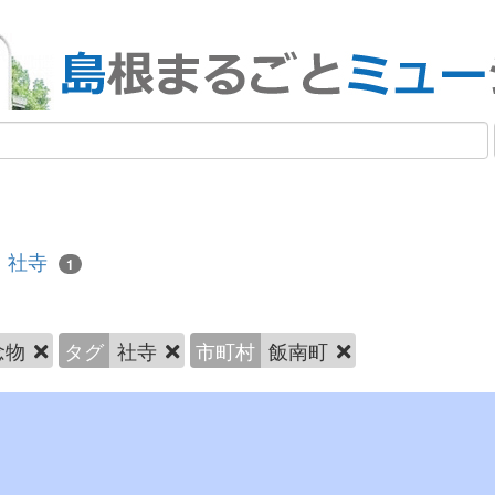
社寺
1
念物
タグ
社寺
市町村
飯南町