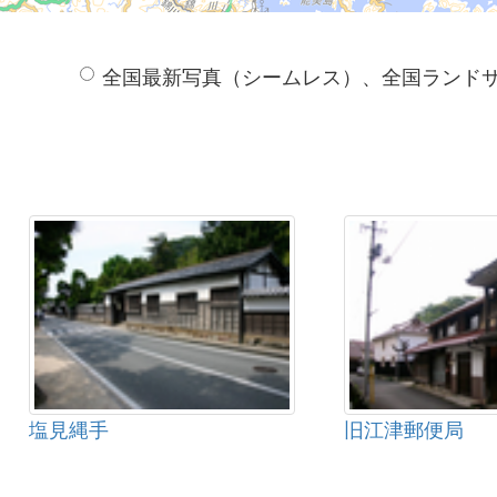
全国最新写真（シームレス）、全国ランド
塩見縄手
旧江津郵便局