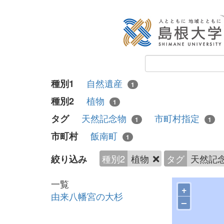
自然遺産
種別1
1
植物
種別2
1
天然記念物
市町村指定
タグ
1
1
飯南町
市町村
1
種別2
植物
タグ
天然記
絞り込み
一覧
+
由来八幡宮の大杉
–