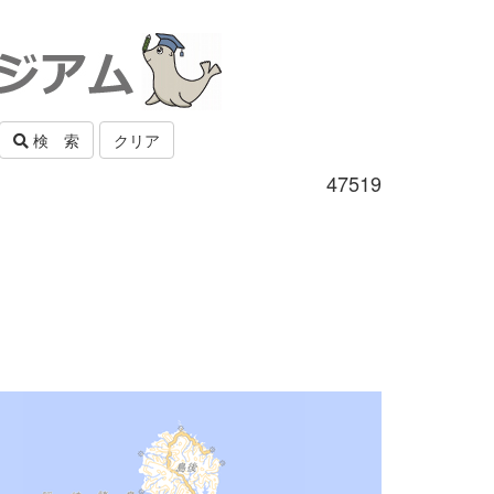
検 索
クリア
47519