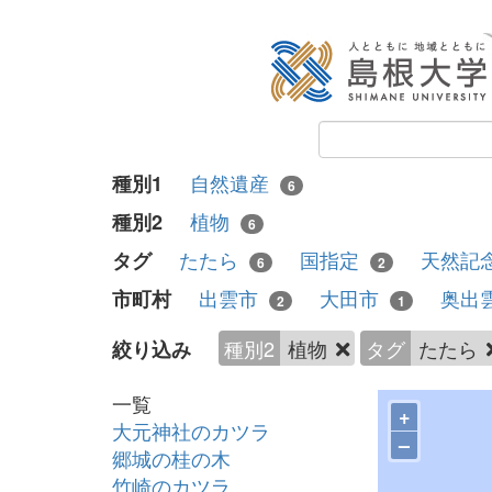
自然遺産
種別1
6
植物
種別2
6
たたら
国指定
天然記
タグ
6
2
出雲市
大田市
奥出
市町村
2
1
種別2
植物
タグ
たたら
絞り込み
一覧
+
大元神社のカツラ
–
郷城の桂の木
竹崎のカツラ