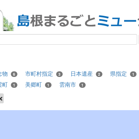
念物
市町村指定
日本遺産
県指定
6
3
2
1
雲町
美郷町
雲南市
1
1
1