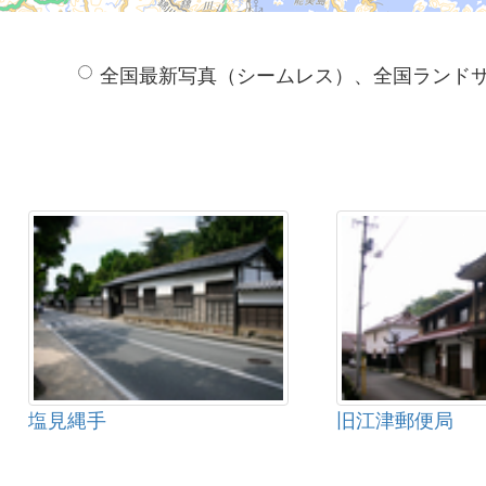
全国最新写真（シームレス）、全国ランド
塩見縄手
旧江津郵便局