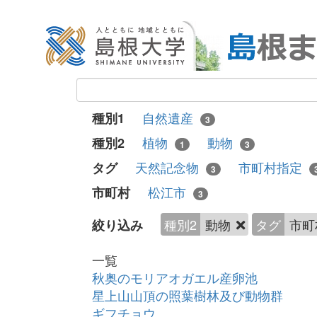
自然遺産
種別1
3
植物
動物
種別2
1
3
天然記念物
市町村指定
タグ
3
松江市
市町村
3
種別2
動物
タグ
市町
絞り込み
一覧
秋奥のモリアオガエル産卵池
星上山山頂の照葉樹林及び動物群
ギフチョウ