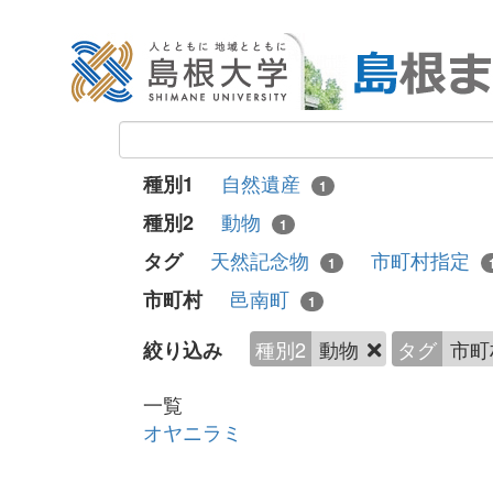
自然遺産
種別1
1
動物
種別2
1
天然記念物
市町村指定
タグ
1
邑南町
市町村
1
種別2
動物
タグ
市町
絞り込み
一覧
オヤニラミ