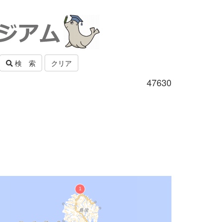
検 索
クリア
47630