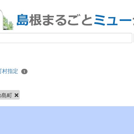
町村指定
1
の島町