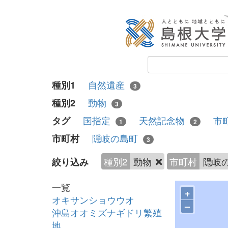
自然遺産
種別1
3
動物
種別2
3
国指定
天然記念物
市
タグ
1
2
隠岐の島町
市町村
3
種別2
動物
市町村
隠岐
絞り込み
一覧
+
オキサンショウウオ
–
沖島オオミズナギドリ繁殖
地