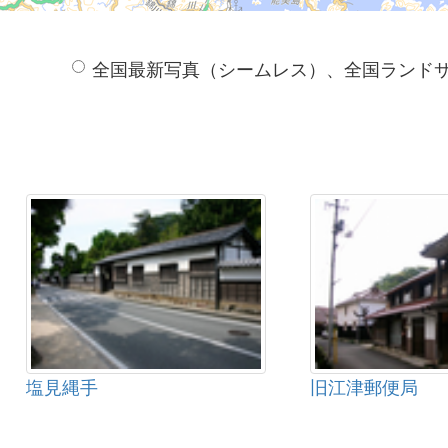
全国最新写真（シームレス）、全国ランド
塩見縄手
旧江津郵便局