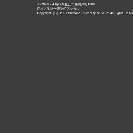
〒690-8504 島根県松江市西川津町1060
島根大学総合博物館アシカル
Copyright（C）2021 Shimane University Museum All Rights Rese