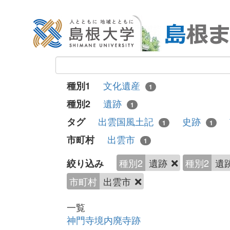
文化遺産
種別1
1
遺跡
種別2
1
出雲国風土記
史跡
タグ
1
1
出雲市
市町村
1
種別2
遺跡
種別2
遺
絞り込み
市町村
出雲市
一覧
神門寺境内廃寺跡