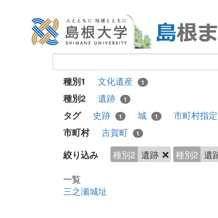
文化遺産
種別1
1
遺跡
種別2
1
史跡
城
市町村指
タグ
1
1
吉賀町
市町村
1
種別2
遺跡
種別2
遺
絞り込み
一覧
三之瀬城址