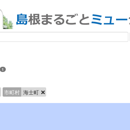
1
市町村
海士町