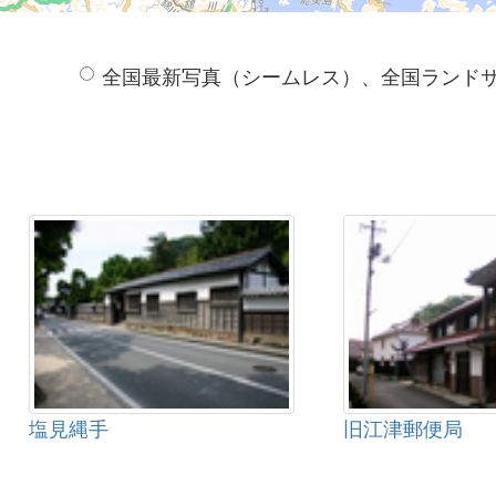
全国最新写真（シームレス）、全国ランド
塩見縄手
旧江津郵便局