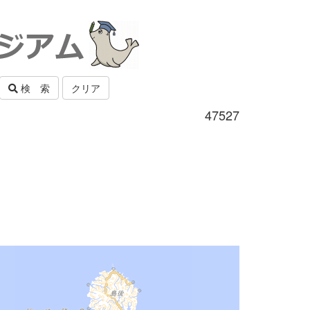
検 索
クリア
47527