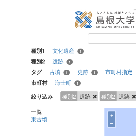
文化遺産
種別1
1
遺跡
種別2
1
古墳
史跡
市町村指定
タグ
1
1
海士町
市町村
1
種別2
遺跡
種別2
遺跡
絞り込み
一覧
+
東古墳
–