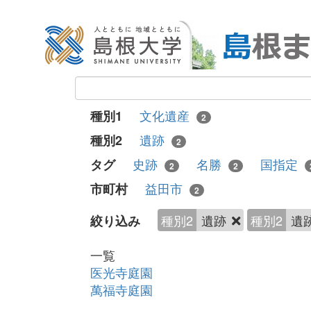
文化遺産
種別1
2
遺跡
種別2
2
史跡
名勝
国指定
タグ
2
2
益田市
市町村
2
種別2
遺跡
種別2
遺
絞り込み
一覧
医光寺庭園
萬福寺庭園