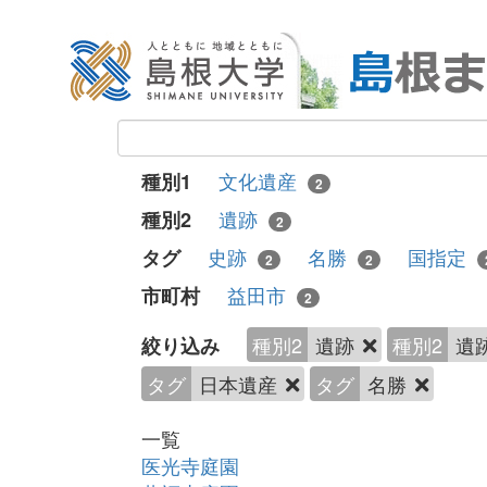
文化遺産
種別1
2
遺跡
種別2
2
史跡
名勝
国指定
タグ
2
2
益田市
市町村
2
種別2
遺跡
種別2
遺
絞り込み
タグ
日本遺産
タグ
名勝
一覧
医光寺庭園