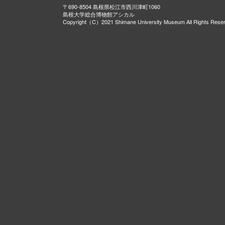
〒690-8504 島根県松江市西川津町1060
島根大学総合博物館アシカル
Copyright（C）2021 Shimane University Museum All Rights Rese