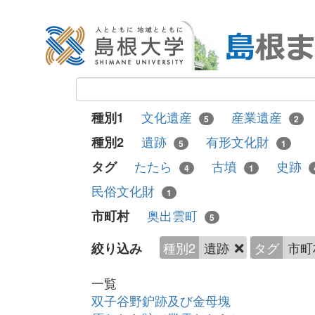
文化遺産
産業遺産
種別1
5
2
遺跡
有形文化財
種別2
5
1
たたら
古墳
史跡
タグ
4
1
民俗文化財
1
奥出雲町
市町村
5
種別2
遺跡
タグ
市町
絞り込み
一覧
双子谷野鈩跡及び金母塊