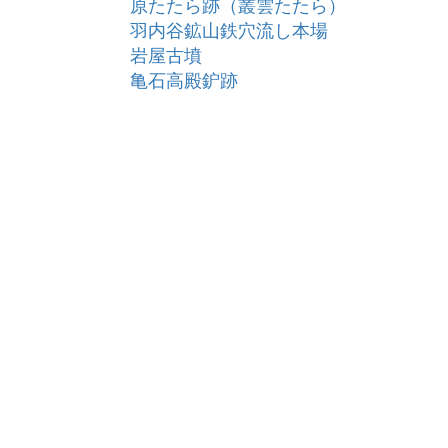
原たたら跡（叢雲たたら）
羽内谷鉱山鉄穴流し本場
岩屋古墳
亀石高殿鈩跡