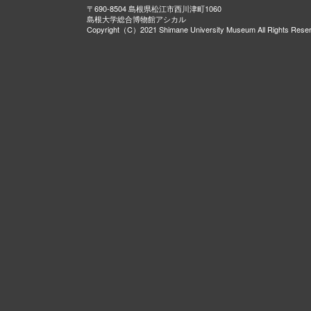
〒690-8504 島根県松江市西川津町1060
島根大学総合博物館アシカル
Copyright（C）2021 Shimane University Museum All Rights Rese