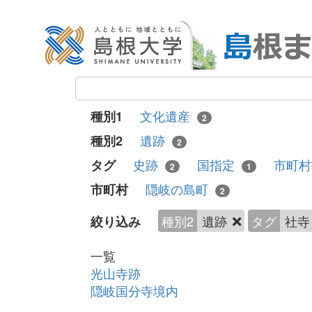
文化遺産
種別1
2
遺跡
種別2
2
史跡
国指定
市町
タグ
2
1
隠岐の島町
市町村
2
種別2
遺跡
タグ
社
絞り込み
一覧
光山寺跡
隠岐国分寺境内