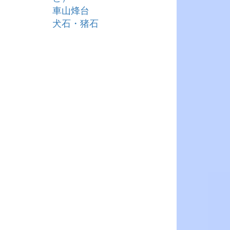
車山烽台
犬石・猪石