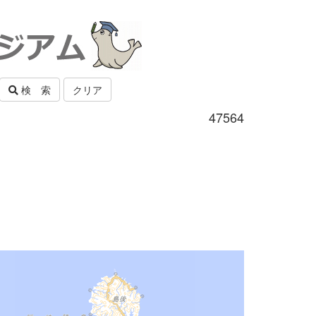
検 索
クリア
47564