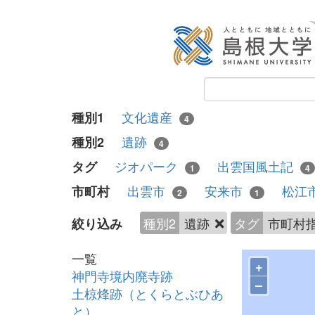
文化遺産
種別1
4
遺跡
種別2
4
ジオパーク
出雲国風土記
タグ
1
4
出雲市
安来市
松江
市町村
2
1
種別2
遺跡
タグ
市町村
絞り込み
一覧
+
神門寺境内廃寺跡
–
土椋烽跡（とくらとぶひあ
と）