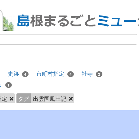
史跡
市町村指定
社寺
4
4
2
市
1
指定
タグ
出雲国風土記