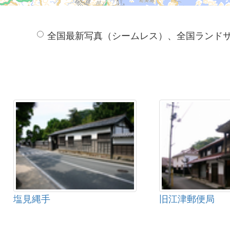
全国最新写真（シームレス）、全国ランド
塩見縄手
旧江津郵便局