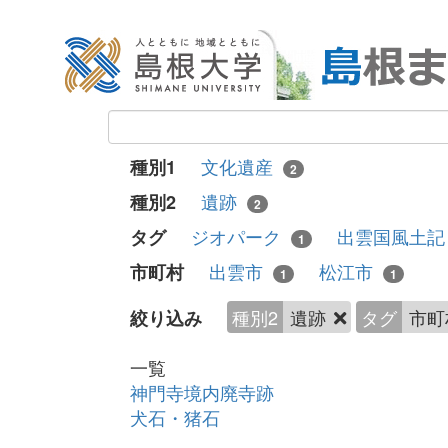
文化遺産
種別1
2
遺跡
種別2
2
ジオパーク
出雲国風土
タグ
1
出雲市
松江市
市町村
1
1
種別2
遺跡
タグ
市町
絞り込み
一覧
神門寺境内廃寺跡
犬石・猪石